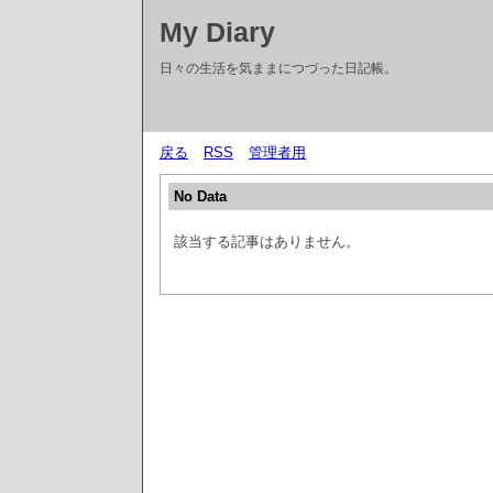
My Diary
日々の生活を気ままにつづった日記帳。
戻る
RSS
管理者用
No Data
該当する記事はありません。