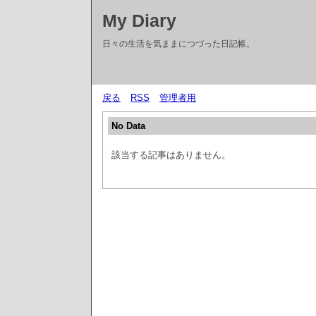
My Diary
日々の生活を気ままにつづった日記帳。
戻る
RSS
管理者用
No Data
該当する記事はありません。