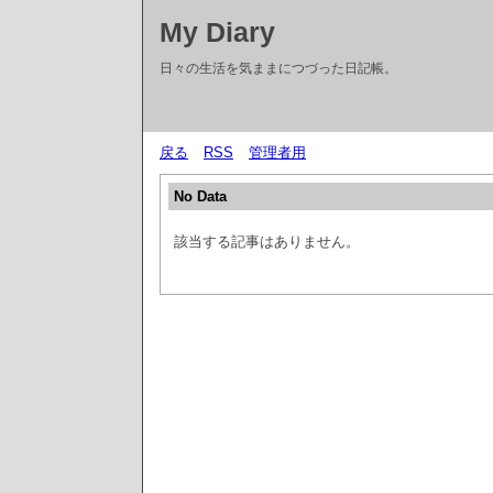
My Diary
日々の生活を気ままにつづった日記帳。
戻る
RSS
管理者用
No Data
該当する記事はありません。