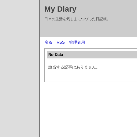
My Diary
日々の生活を気ままにつづった日記帳。
戻る
RSS
管理者用
No Data
該当する記事はありません。