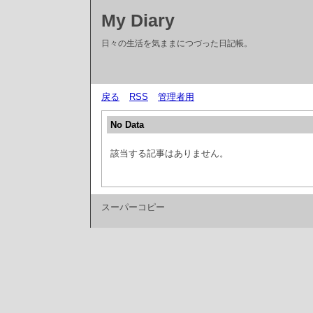
My Diary
日々の生活を気ままにつづった日記帳。
戻る
RSS
管理者用
No Data
該当する記事はありません。
スーパーコピー