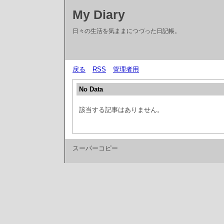
My Diary
日々の生活を気ままにつづった日記帳。
戻る
RSS
管理者用
No Data
該当する記事はありません。
スーパーコピー